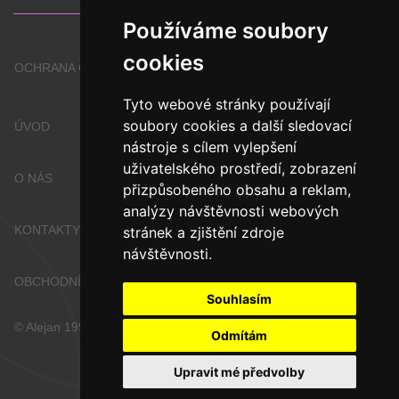
Používáme soubory
cookies
OCHRANA OSOBNÍCH ÚDAJŮ
Tyto webové stránky používají
soubory cookies a další sledovací
ÚVOD
nástroje s cílem vylepšení
uživatelského prostředí, zobrazení
O NÁS
přizpůsobeného obsahu a reklam,
analýzy návštěvnosti webových
KONTAKTY
stránek a zjištění zdroje
návštěvnosti.
OBCHODNÍ PODMÍNKY
Souhlasím
© Alejan 1998 - 2026
Odmítám
Upravit mé předvolby