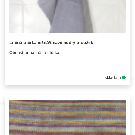
Lněná utěrka režná/tmavěmodrý proužek
Oboustranná lněná utěrka
skladem