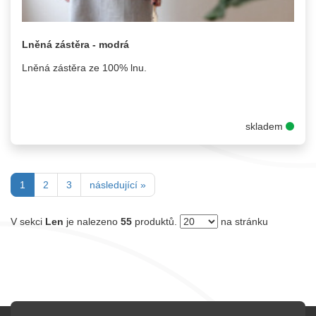
Lněná zástěra - modrá
Lněná zástěra ze 100% lnu.
skladem
(current)
1
2
3
následující »
V sekci
Len
je nalezeno
55
produktů.
na stránku