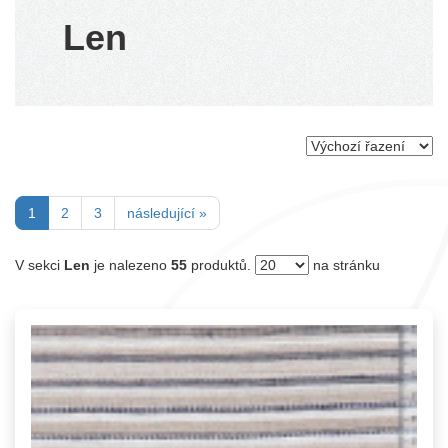
Len
(current)
1
2
3
následující »
V sekci
Len
je nalezeno
55
produktů.
na stránku