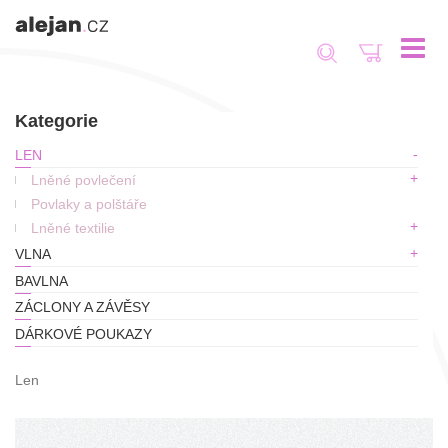
Toggle
navigat
Kategorie
LEN
Lněné povlečení
Povlaky a polštáře
Lněné textilie
VLNA
BAVLNA
ZÁCLONY A ZÁVĚSY
DÁRKOVÉ POUKAZY
Len