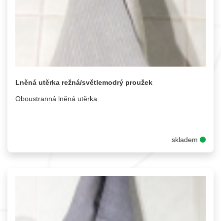
Lněná utěrka režná/světlemodrý proužek
Oboustranná lněná utěrka
skladem