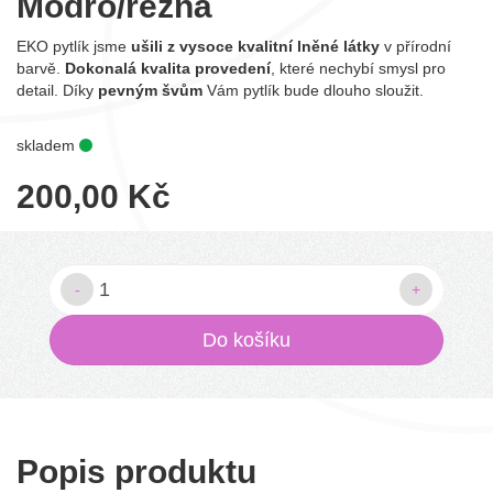
Modro/režná
EKO pytlík jsme
ušili z
vysoce
kvalitní
lněné
látky
v přírodní
barvě.
Dokonalá kvalita provedení
, které nechybí smysl pro
detail. Díky
pevným švům
Vám pytlík bude dlouho sloužit.
skladem
200,00
Kč
-
+
Do košíku
Popis produktu