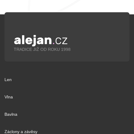
TRADICE JIŽ OD ROKU 1998
Len
Vlna
Bavlna
Záclony a závěsy