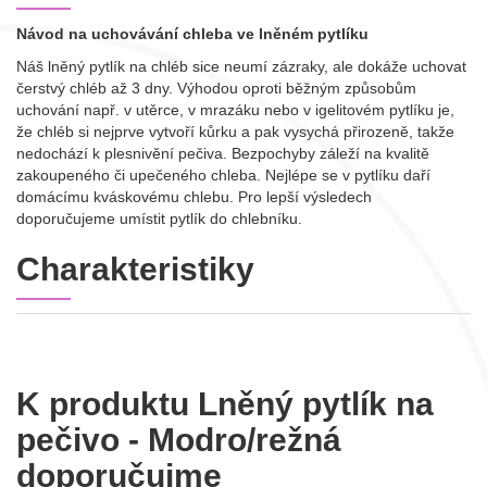
Návod na uchovávání chleba ve lněném pytlíku
Náš lněný pytlík na chléb sice neumí zázraky, ale dokáže uchovat
čerstvý chléb až 3 dny. Výhodou oproti běžným způsobům
uchování např. v utěrce, v mrazáku nebo v igelitovém pytlíku je,
že chléb si nejprve vytvoří kůrku a pak vysychá přirozeně, takže
nedochází k plesnivění pečiva. Bezpochyby záleží na kvalitě
zakoupeného či upečeného chleba. Nejlépe se v pytlíku daří
domácímu kváskovému chlebu. Pro lepší výsledech
doporučujeme umístit pytlík do chlebníku.
Charakteristiky
K produktu Lněný pytlík na
pečivo - Modro/režná
doporučujme