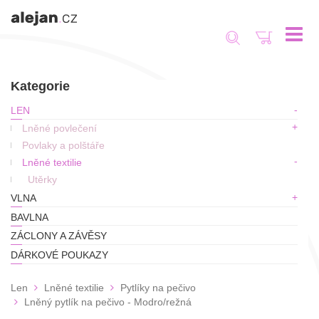
Toggle
navigat
Kategorie
LEN
Lněné povlečení
Povlaky a polštáře
Lněné textilie
Utěrky
VLNA
BAVLNA
ZÁCLONY A ZÁVĚSY
DÁRKOVÉ POUKAZY
Len
Lněné textilie
Pytlíky na pečivo
Lněný pytlík na pečivo - Modro/režná