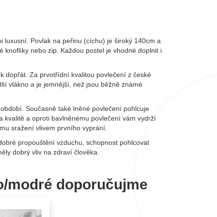
i luxusní. Povlak na peřinu (cíchu) je široký 140cm a
knoflíky nebo zip. Každou postel je vhodné doplnit i
k dopřát. Za prvotřídní kvalitou povlečení z české
lší vlákno a je jemnější, než jsou běžně známé
 období. Současně také lněné povlečení pohlcuje
a kvalitě a oproti bavlněnému povlečení vám vydrží
ému sražení vlivem prvního vyprání.
dobré propouštění vzduchu, schopnost pohlcovat
měly dobrý vliv na zdraví člověka
.
no/modré doporučujme