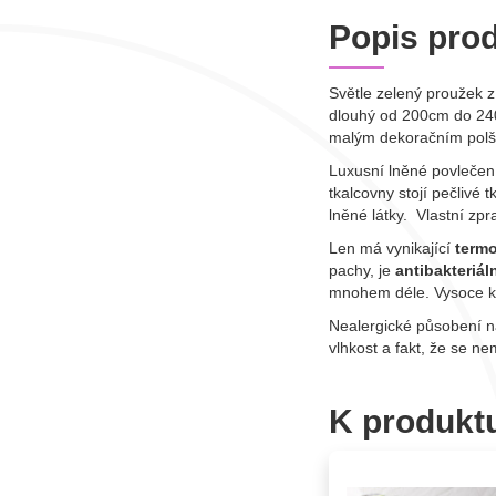
Popis pro
Světle zelený proužek z
dlouhý od 200cm do 240c
malým dekoračním pol
Luxusní lněné povlečení 
tkalcovny stojí pečlivé
lněné látky. Vlastní zp
Len má vynikající
termo
pachy, je
antibakteriál
mnohem déle. Vysoce kva
Nealergické působení n
vlhkost a fakt, že se ne
K produkt