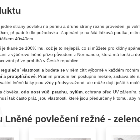
duktu
 jedné strany povlaku na peřinu a druhé strany režné provedení je velm
m, případně dle požadavku. Zapínání je na šitá látková poutka, nitěné 
štářkem 40x40cm.
je tkané ze 100% lnu, což je to nejlepší, co si můžete pro klidný spáne
 tkaní z výběrové lněné příze původem z Normandie, která má tenší a de
racování příze probíhá v České republice.
regulační
vlastnosti a budete se v něm cítit výborně v každém ročním
ní
a
protiplísňové
. Praním přírodní len postupně měkne, získává ale n
litní lněné látky jsou vždy předvysražené, ale může dojít ještě k mal
a člověka,
odolnost vůči prachu
,
pylům
, ochrana před UV zářením, 
musí tak často prát, jsou vlastnosti, které jsou předurčeny k tomu, aby 
u Lněné povlečení režné - zele