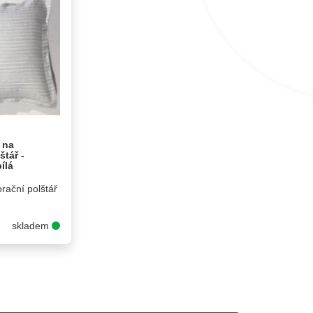
 na
štář -
ílá
rační polštář
skladem