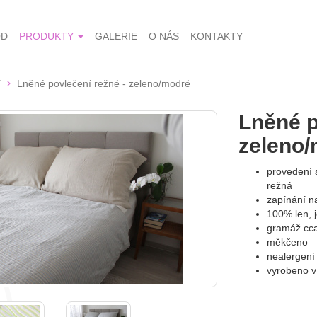
OD
PRODUKTY
GALERIE
O NÁS
KONTAKTY
í
Lněné povlečení režné - zeleno/modré
Lněné p
zeleno
provedení s
režná
zapínání na
100% len, 
gramáž cc
měkčeno
nealergení
vyrobeno 