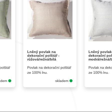
Lněný povlak na
Lněný povlak
dekorační polštář -
dekorační pol
růžová/režná/bílá
modrá/režná/b
polštář
Povlak na dekorační polštář
Povlak na deko
ze 100% lnu.
ze 100% lnu.
ladem
skladem