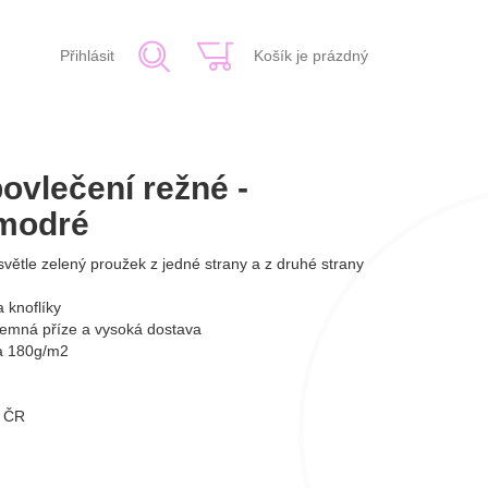
Přihlásit
Košík je prázdný
ovlečení režné -
/modré
větle zelený proužek z jedné strany a z druhé strany
 knoflíky
jemná příze a vysoká dostava
a 180g/m2
v ČR