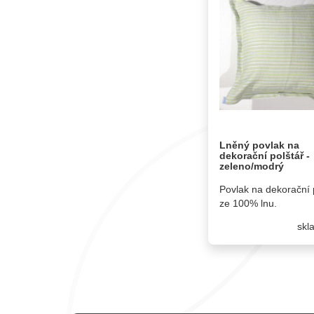
Lněný povlak na
dekorační polštář -
zeleno/modrý
Povlak na dekorační 
ze 100% lnu.
sk