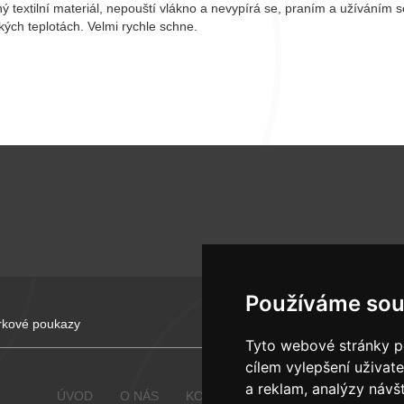
 textilní materiál, nepouští vlákno a nevypírá se, praním a užíváním s
ízkých teplotách. Velmi rychle schne.
Používáme sou
rkové poukazy
Tyto webové stránky po
cílem vylepšení uživat
a reklam, analýzy návš
ÚVOD
O NÁS
KONTAKTY
OBCHODNÍ PODMÍN