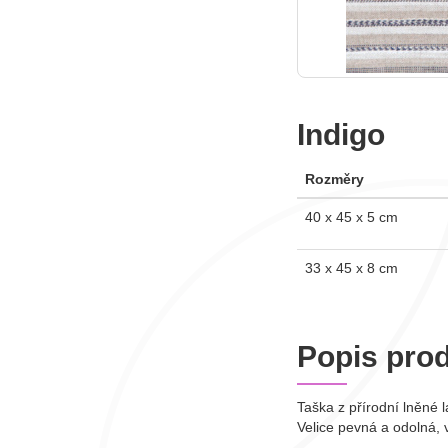
Indigo
Rozměry
40 x 45 x 5 cm
33 x 45 x 8 cm
Popis pro
Taška z přírodní lněné 
Velice pevná a odolná, 